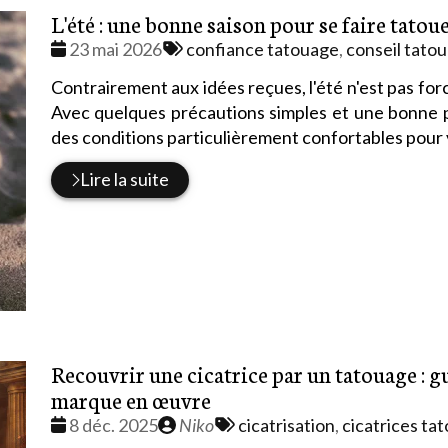
L'été : une bonne saison pour se faire tato
Date
Tags
23 mai 2026
confiance tatouage
,
conseil tato
:
:
Contrairement aux idées reçues, l'été n'est pas fo
Avec quelques précautions simples et une bonne p
des conditions particulièrement confortables pour 
Lire la suite
Recouvrir une cicatrice par un tatouage : 
marque en œuvre
Date
Publié
Tags
8 déc. 2025
Niko
cicatrisation
,
cicatrices ta