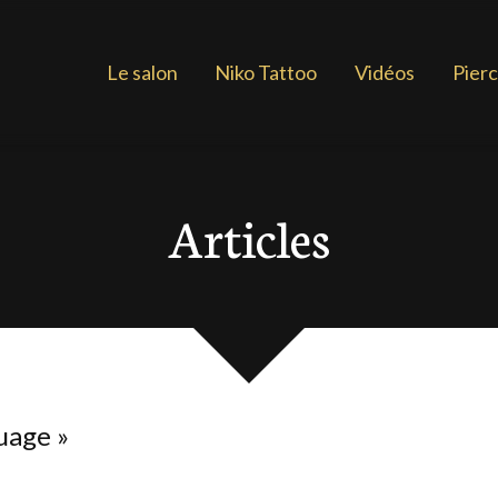
Le salon
Niko Tattoo
Vidéos
Pierc
Articles
ouage
»