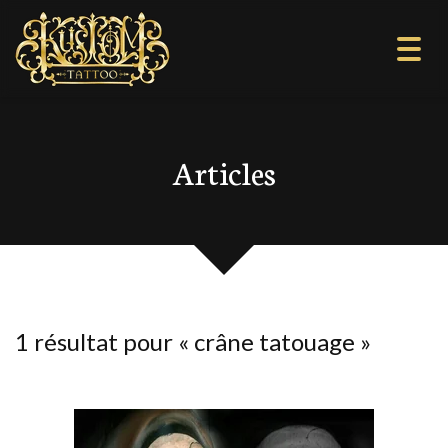
Togg
navi
Articles
1 résultat pour «
crâne tatouage
»