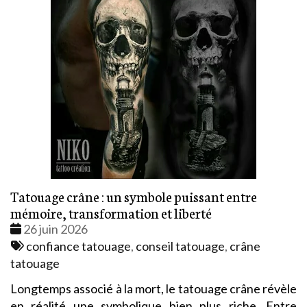
Tatouage crâne : un symbole puissant entre
mémoire, transformation et liberté
Date
26 juin 2026
:
Tags
confiance tatouage
,
conseil tatouage
,
crâne
:
tatouage
Longtemps associé à la mort, le tatouage crâne révèle
en réalité une symbolique bien plus riche. Entre