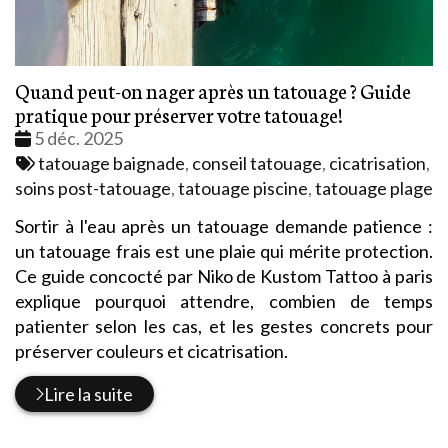
Quand peut-on nager après un tatouage ? Guide
pratique pour préserver votre tatouage!
Date
5 déc. 2025
:
Tags
tatouage baignade
,
conseil tatouage
,
cicatrisation
,
:
soins post-tatouage
,
tatouage piscine
,
tatouage plage
Sortir à l'eau après un tatouage demande patience :
un tatouage frais est une plaie qui mérite protection.
Ce guide concocté par Niko de Kustom Tattoo à paris
explique pourquoi attendre, combien de temps
patienter selon les cas, et les gestes concrets pour
préserver couleurs et cicatrisation.
Lire la suite