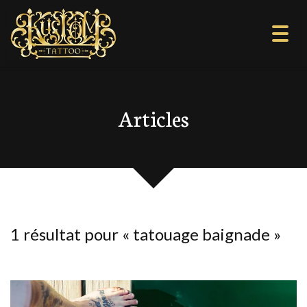
Togg
navi
Articles
1 résultat pour «
tatouage baignade
»