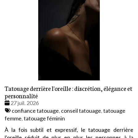
Tatouage derrière l'oreille : discrétion, élégance et
personnalité
Date
27 juil. 2026
:
Tags
confiance tatouage
,
conseil tatouage
,
tatouage
:
femme
,
tatouage féminin
À la fois subtil et expressif, le tatouage derrière
l'oreille séduit de plus en plus les personnes à la