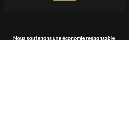
Nous soutenons une économie responsable
Localisation
-
Spécialités
-
Tatoueur Paris
-
Salon de
tatouage Paris
-
Meilleur tatoueur Paris
-
Tatoueur
réaliste Paris
Technologie Internet programmée et propulsée par