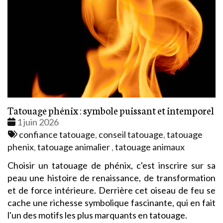
Tatouage phénix : symbole puissant et intemporel
Date
1 juin 2026
:
Tags
confiance tatouage
,
conseil tatouage
,
tatouage
:
phenix
,
tatouage animalier
,
tatouage animaux
Choisir un tatouage de phénix, c'est inscrire sur sa
peau une histoire de renaissance, de transformation
et de force intérieure. Derrière cet oiseau de feu se
cache une richesse symbolique fascinante, qui en fait
l'un des motifs les plus marquants en tatouage.