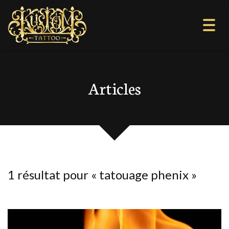
Togg
navi
Articles
1 résultat pour «
tatouage phenix
»