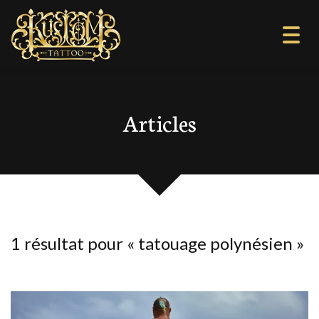
Togg
navi
Articles
1 résultat pour «
tatouage polynésien
»