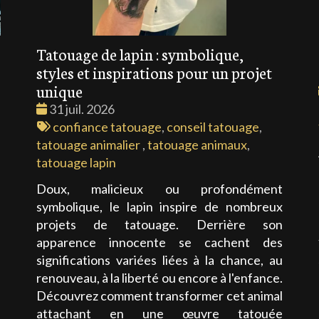
Tatouage de lapin : symbolique,
styles et inspirations pour un projet
unique
Date
31 juil. 2026
:
Tags
confiance tatouage
,
conseil tatouage
,
e
:
tatouage animalier
,
tatouage animaux
,
i
tatouage lapin
.
u
Doux, malicieux ou profondément
ù
symbolique, le lapin inspire de nombreux
projets de tatouage. Derrière son
apparence innocente se cachent des
significations variées liées à la chance, au
renouveau, à la liberté ou encore à l'enfance.
Découvrez comment transformer cet animal
attachant en une œuvre tatouée