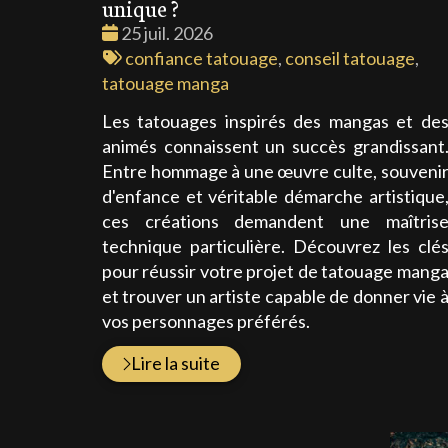
unique ?
Date
25 juil. 2026
:
Tags
confiance tatouage
,
conseil tatouage
,
:
tatouage manga
Les tatouages inspirés des mangas et de
animés connaissent un succès grandissant
Entre hommage à une œuvre culte, souveni
d'enfance et véritable démarche artistique
ces créations demandent une maîtris
technique particulière. Découvrez les clé
pour réussir votre projet de tatouage mang
et trouver un artiste capable de donner vie 
vos personnages préférés.
Lire la suite