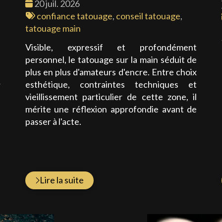
Date
20 juil. 2026
:
Tags
confiance tatouage
,
conseil tatouage
,
:
tatouage main
Visible, expressif et profondément
personnel, le tatouage sur la main séduit de
s
plus en plus d'amateurs d'encre. Entre choix
.
esthétique, contraintes techniques et
r
vieillissement particulier de cette zone, il
,
mérite une réflexion approfondie avant de
e
passer à l'acte.
s
a
à
Lire la suite