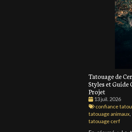
Tatouage de Cerf
Styles et Guide
Projet
Date
13 juil. 2026
:
Tags
confiance tato
:
tatouage animaux
,
tatouage cerf