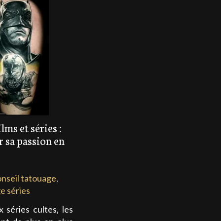
lms et séries :
 sa passion en
onseil tatouage
,
e séries
séries cultes, les