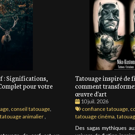
 : Significations,
Tatouage inspiré de fi
 Complet pour votre
comment transformer
œuvre d'art
Date
10 juil. 2026
:
Tags
uage
,
conseil tatouage
,
confiance tatouage
,
c
:
tatouage animalier
,
tatouage cinéma
,
tatouag
Des sagas mythiques aux 