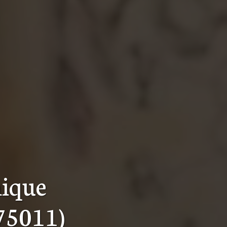
hique
(75011)