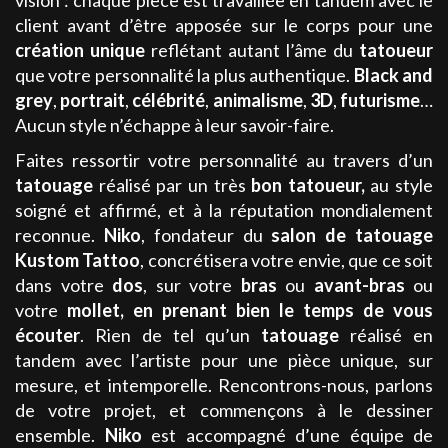
vision : chaque pièce est travaillée en tandem avec le
client avant d’être apposée sur le corps pour une
création unique
reflétant autant l’âme du
tatoueur
que votre personnalité la plus authentique.
Black and
grey
,
portrait
,
célébrité
,
animalisme
,
3D
,
futurisme
…
Aucun style n’échappe à leur savoir-faire.
Faites ressortir votre personnalité au travers d’un
tatouage
réalisé par un très
bon tatoueur
,
au style
soigné et affirmé, et à la réputation mondialement
reconnue.
Niko
, fondateur du
salon de tatouage
Kustom Tattoo
, concrétisera votre envie, que ce soit
dans votre
dos
, sur votre
bras
ou
avant-bras
ou
votre
mollet
, en prenant bien le temps de vous
écouter
. Rien de tel qu’un
tatouage
réalisé en
tandem avec l’artiste pour une pièce unique, sur
mesure, et intemporelle. Rencontrons-nous, parlons
de votre projet, et commençons à le dessiner
ensemble.
Niko
est accompagné d’une équipe de