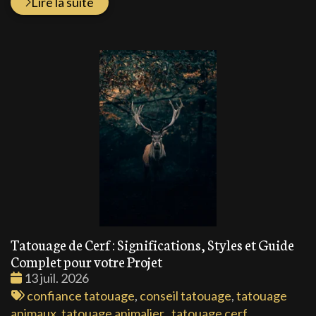
Lire la suite
Tatouage de Cerf : Significations, Styles et Guide
Complet pour votre Projet
Date
13 juil. 2026
:
Tags
confiance tatouage
,
conseil tatouage
,
tatouage
:
animaux
,
tatouage animalier
,
tatouage cerf