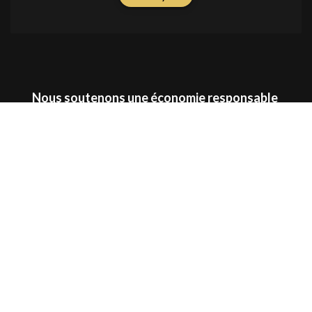
Nous soutenons une économie responsable
Localisation
-
Spécialités
-
Tatoueur Paris
-
Salon de
tatouage Paris
-
Meilleur tatoueur Paris
-
Tatoueur
réaliste Paris