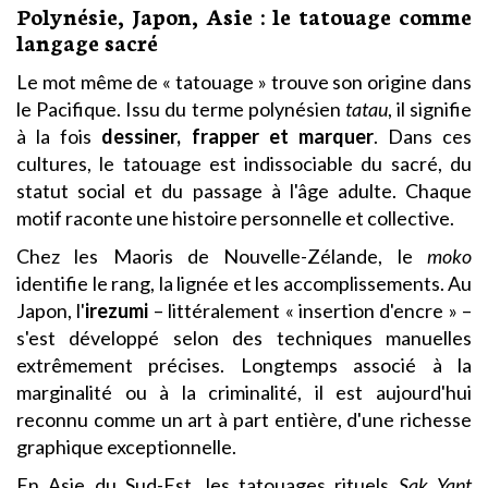
Polynésie, Japon, Asie : le tatouage comme
langage sacré
Le mot même de « tatouage » trouve son origine dans
le Pacifique. Issu du terme polynésien
tatau
, il signifie
à la fois
dessiner, frapper et marquer
. Dans ces
cultures, le tatouage est indissociable du sacré, du
statut social et du passage à l'âge adulte. Chaque
motif raconte une histoire personnelle et collective.
Chez les Maoris de Nouvelle-Zélande, le
moko
identifie le rang, la lignée et les accomplissements. Au
Japon, l'
irezumi
– littéralement « insertion d'encre » –
s'est développé selon des techniques manuelles
extrêmement précises. Longtemps associé à la
marginalité ou à la criminalité, il est aujourd'hui
reconnu comme un art à part entière, d'une richesse
graphique exceptionnelle.
En Asie du Sud-Est, les tatouages rituels
Sak Yant