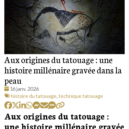
Aux origines du tatouage : une
histoire millénaire gravée dans la
peau
Date
16 janv. 2026
:
Tags
histoire du tatouage
,
technique tatouage
:
Aux origines du tatouage :
une histoire millénaire gravée