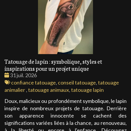
Tatouage de lapin : symbolique, styles et
inspirations pour un projet unique
Date
31 juil. 2026
:
Tags
confiance tatouage
,
conseil tatouage
,
tatouage
:
animalier
,
tatouage animaux
,
tatouage lapin
Doux, malicieux ou profondément symbolique, le lapin
inspire de nombreux projets de tatouage. Derrière
son apparence innocente se cachent des
significations variées liées à la chance, au renouveau,
à la liberté ou encore à l'enfance. Découvrez