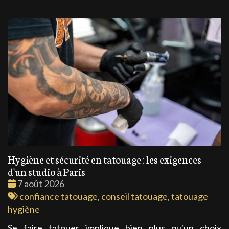
Hygiène et sécurité en tatouage : les exigences
d'un studio à Paris
Date
7 août 2026
:
Tags
confiance tatouage
,
conseil tatouage
,
tatouage
:
hygiène
Se faire tatouer implique bien plus qu'un choix