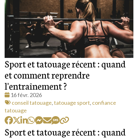
Sport et tatouage récent : quand
et comment reprendre
l'entraînement ?
Date
16 févr. 2026
:
Tags
conseil tatouage
,
tatouage sport
,
confiance
:
tatouage
Sport et tatouage récent : quand