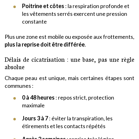
Poitrine et côtes
: la respiration profonde et
les vêtements serrés exercent une pression
constante
Plus une zone est mobile ou exposée aux frottements,
plus la reprise doit être différée
.
Délais de cicatrisation : une base, pas une règle
absolue
Chaque peau est unique, mais certaines étapes sont
communes :
0 à 48 heures
: repos strict, protection
maximale
Jours 3 à 7
: éviter la transpiration, les
étirements et les contacts répétés
Après 2 semaines
: reprise très légère