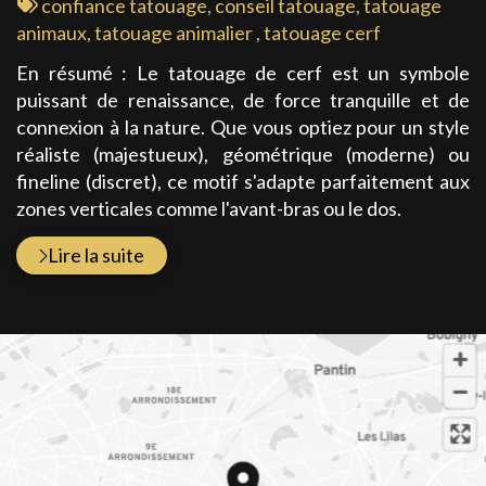
:
Tags
confiance tatouage
,
conseil tatouage
,
tatouage
:
animaux
,
tatouage animalier
,
tatouage cerf
En résumé : Le tatouage de cerf est un symbole
puissant de renaissance, de force tranquille et de
connexion à la nature. Que vous optiez pour un style
réaliste (majestueux), géométrique (moderne) ou
fineline (discret), ce motif s'adapte parfaitement aux
zones verticales comme l'avant-bras ou le dos.
Lire la suite