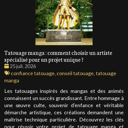
Tatouage manga : comment choisir un artiste
spécialisé pour un projet unique ?
Date
25 juil. 2026
:
Tags
confiance tatouage
,
conseil tatouage
,
tatouage
:
manga
Les tatouages inspirés des mangas et des animés
connaissent un succès grandissant. Entre hommage à
une œuvre culte, souvenir d'enfance et véritable
démarche artistique, ces créations demandent une
maîtrise technique particulière. Découvrez les clés
pour réussir votre projet de tatouage manga et