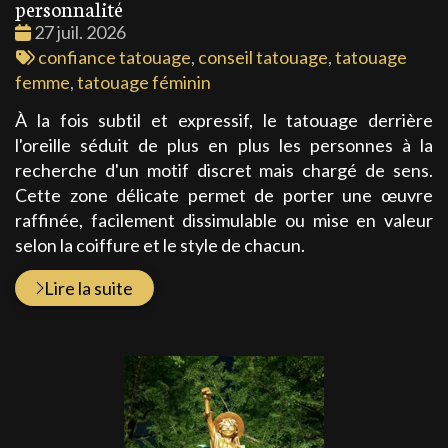
personnalité
Date
27 juil. 2026
:
Tags
confiance tatouage
,
conseil tatouage
,
tatouage
:
femme
,
tatouage féminin
À la fois subtil et expressif, le tatouage derrière
l'oreille séduit de plus en plus les personnes à la
recherche d'un motif discret mais chargé de sens.
Cette zone délicate permet de porter une œuvre
raffinée, facilement dissimulable ou mise en valeur
selon la coiffure et le style de chacun.
Lire la suite