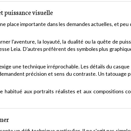
t puissance visuelle
e place importante dans les demandes actuelles, et peu
ner l'aventure, la loyauté, la dualité ou la quête de pu
e Leia. D'autres préfèrent des symboles plus graphiques :
s exige une technique irréprochable. Les détails du casque
 demandent précision et sens du contraste. Un tatouage
ste habitué aux portraits réalistes et aux compositions c
rmer
nte un défi technique particulier. Il ne s'agit pas simpl