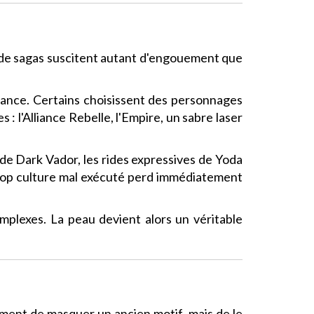
 de sagas suscitent autant d'engouement que
issance. Certains choisissent des personnages
 l'Alliance Rebelle, l'Empire, un sabre laser
 de Dark Vador, les rides expressives de Yoda
 pop culture mal exécuté perd immédiatement
omplexes. La peau devient alors un véritable
ement de masquer un ancien motif, mais de le