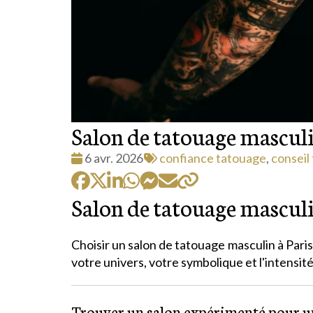
Salon de tatouage masculin 
Date
Tags
6 avr. 2026
confiance tatouage
,
conseil
:
:
Salon de tatouage masculin 
Choisir un salon de tatouage masculin à Paris
votre univers, votre symbolique et l'intensi
Trouver un salon expérimenté pour un