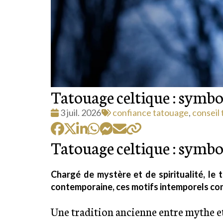
Tatouage celtique : symbo
Date
Tags
3 juil. 2026
confiance tatouage
,
conseil
:
:
Tatouage celtique : symbo
Chargé de mystère et de spiritualité, le 
contemporaine, ces motifs intemporels con
Une tradition ancienne entre mythe et