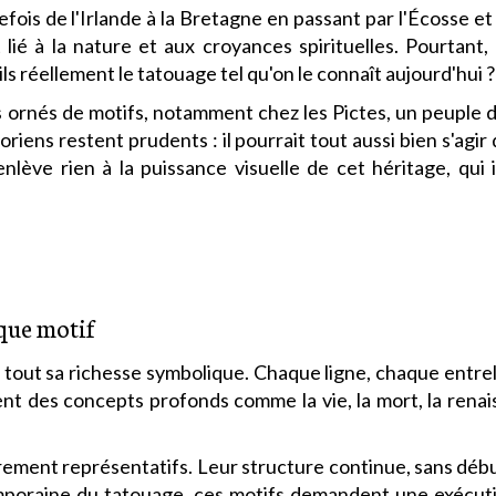
fois de l'Irlande à la Bretagne en passant par l'Écosse et 
lié à la nature et aux croyances spirituelles. Pourtant,
ls réellement le tatouage tel qu'on le connaît aujourd'hui ?
s ornés de motifs, notamment chez les Pictes, un peuple
toriens restent prudents : il pourrait tout aussi bien s'ag
lève rien à la puissance visuelle de cet héritage, qui
que motif
ant tout sa richesse symbolique. Chaque ligne, chaque entr
ent des concepts profonds comme la vie, la mort, la renai
rement représentatifs. Leur structure continue, sans début 
raine du tatouage, ces motifs demandent une exécution 