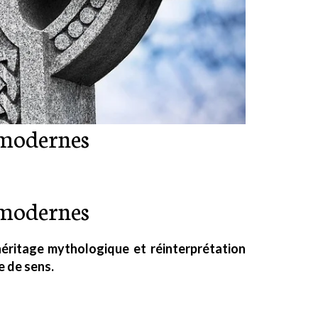
s modernes
s modernes
 héritage mythologique et réinterprétation
e de sens.