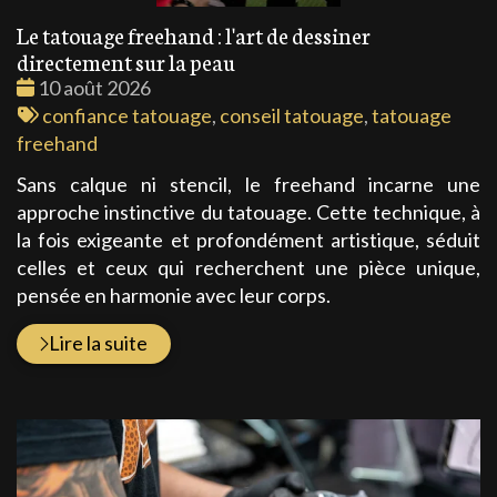
Le tatouage freehand : l'art de dessiner
directement sur la peau
Date
10 août 2026
:
Tags
confiance tatouage
,
conseil tatouage
,
tatouage
:
freehand
Sans calque ni stencil, le freehand incarne une
approche instinctive du tatouage. Cette technique, à
la fois exigeante et profondément artistique, séduit
celles et ceux qui recherchent une pièce unique,
pensée en harmonie avec leur corps.
Lire la suite