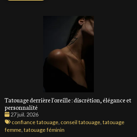
Tatouage derrière l'oreille : discrétion, élégance et
personnalité
Date
27 juil. 2026
:
Tags
confiance tatouage
,
conseil tatouage
,
tatouage
:
femme
,
tatouage féminin