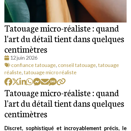
Tatouage micro-réaliste : quand
l'art du détail tient dans quelques
centimètres
Date
12 juin 2026
:
Tags
confiance tatouage
,
conseil tatouage
,
tatouage
:
réaliste
,
tatouage micro réaliste
Tatouage micro-réaliste : quand
l'art du détail tient dans quelques
centimètres
Discret, sophistiqué et incroyablement précis, le