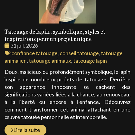
Tatouage de lapin : symbolique, styles et
inspirations pour un projet unique
Date
31 juil. 2026
:
Tags
confiance tatouage
,
conseil tatouage
,
tatouage
:
animalier
,
tatouage animaux
,
tatouage lapin
Doux, malicieux ou profondément symbolique, le lapin
inspire de nombreux projets de tatouage. Derrière
son apparence innocente se cachent des
significations variées liées à la chance, au renouveau,
à la liberté ou encore à l'enfance. Découvrez
comment transformer cet animal attachant en une
œuvre tatouée personnelle et intemporelle.
Lire la suite