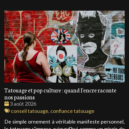
Tatouage et pop culture : quand l'encre raconte
nos passions
Date
3 août 2026
:
Tags
conseil tatouage
,
confiance tatouage
:
De simple ornement à véritable manifeste personnel,
le tatouage s'impose aujourd'hui comme un miroir de