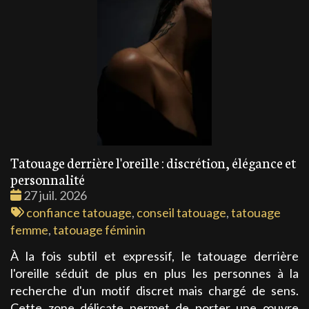
Tatouage derrière l'oreille : discrétion, élégance et
personnalité
Date
27 juil. 2026
:
Tags
confiance tatouage
,
conseil tatouage
,
tatouage
:
femme
,
tatouage féminin
À la fois subtil et expressif, le tatouage derrière
l'oreille séduit de plus en plus les personnes à la
recherche d'un motif discret mais chargé de sens.
Cette zone délicate permet de porter une œuvre