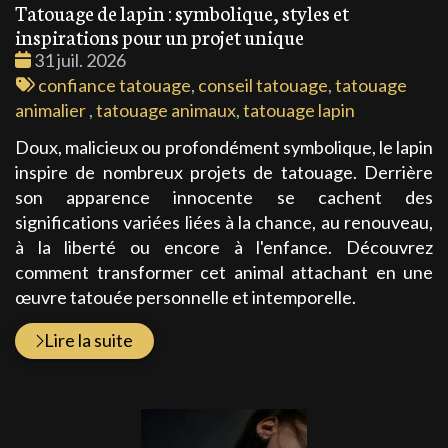
Tatouage de lapin : symbolique, styles et
inspirations pour un projet unique
Date
31 juil. 2026
:
Tags
confiance tatouage
,
conseil tatouage
,
tatouage
:
animalier
,
tatouage animaux
,
tatouage lapin
Doux, malicieux ou profondément symbolique, le lapin
inspire de nombreux projets de tatouage. Derrière
son apparence innocente se cachent des
significations variées liées à la chance, au renouveau,
à la liberté ou encore à l'enfance. Découvrez
comment transformer cet animal attachant en une
œuvre tatouée personnelle et intemporelle.
Lire la suite