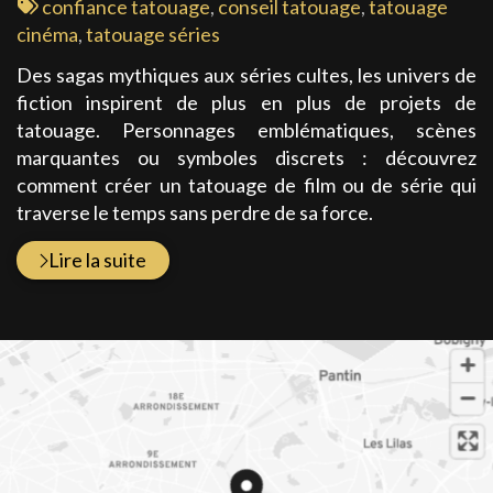
:
Tags
confiance tatouage
,
conseil tatouage
,
tatouage
:
cinéma
,
tatouage séries
Des sagas mythiques aux séries cultes, les univers de
fiction inspirent de plus en plus de projets de
tatouage. Personnages emblématiques, scènes
marquantes ou symboles discrets : découvrez
comment créer un tatouage de film ou de série qui
traverse le temps sans perdre de sa force.
Lire la suite