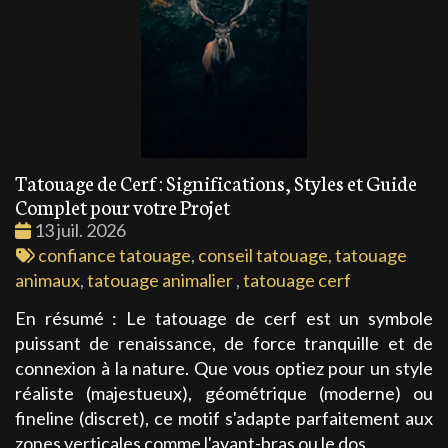
Tatouage de Cerf : Significations, Styles et Guide
Complet pour votre Projet
Date
13 juil. 2026
:
Tags
confiance tatouage
,
conseil tatouage
,
tatouage
:
animaux
,
tatouage animalier
,
tatouage cerf
En résumé : Le tatouage de cerf est un symbole
puissant de renaissance, de force tranquille et de
connexion à la nature. Que vous optiez pour un style
réaliste (majestueux), géométrique (moderne) ou
fineline (discret), ce motif s'adapte parfaitement aux
zones verticales comme l'avant-bras ou le dos.