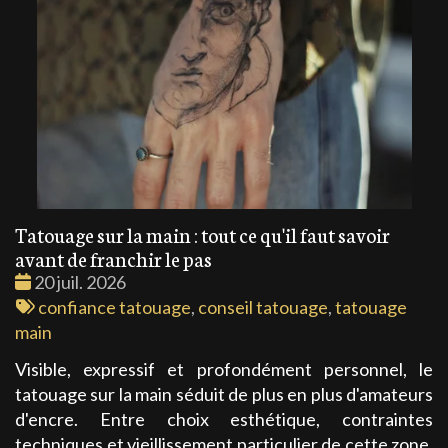
Tatouage sur la main : tout ce qu'il faut savoir
avant de franchir le pas
Date
20 juil. 2026
:
Tags
confiance tatouage
,
conseil tatouage
,
tatouage
:
main
Visible, expressif et profondément personnel, le
tatouage sur la main séduit de plus en plus d'amateurs
d'encre. Entre choix esthétique, contraintes
techniques et vieillissement particulier de cette zone,