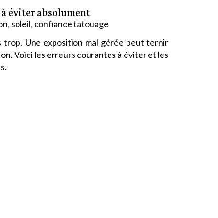
s à éviter absolument
ion
,
soleil
,
confiance tatouage
s trop. Une exposition mal gérée peut ternir
ion. Voici les erreurs courantes à éviter et les
s.