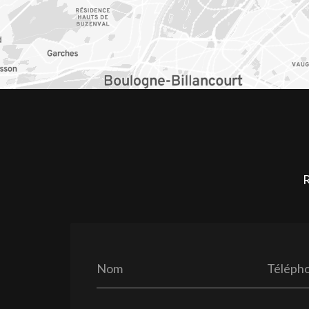
R
Nom
Téléph