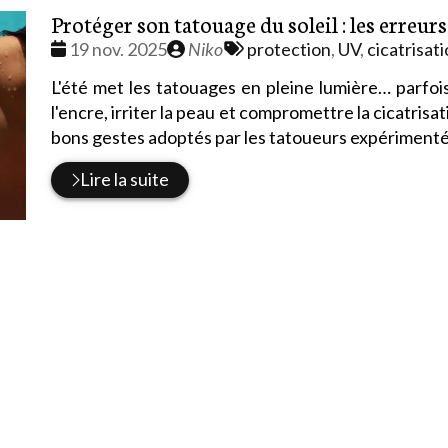
Protéger son tatouage du soleil : les erreur
Date
Publié
Tags
19 nov. 2025
Niko
protection
,
UV
,
cicatrisat
:
par
:
L'été met les tatouages en pleine lumière… parfoi
l'encre, irriter la peau et compromettre la cicatrisat
bons gestes adoptés par les tatoueurs expérimenté
Lire la suite