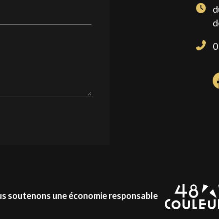
d
d
0
s soutenons une économie responsable