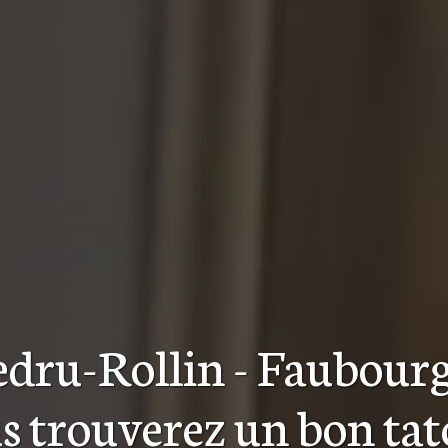
edru-Rollin - Faubour
s trouverez
un bon ta