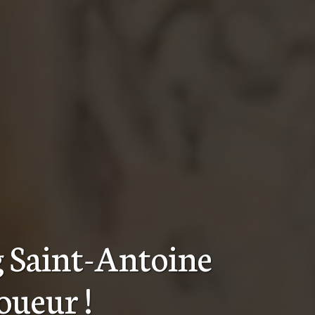
g Saint-Antoine
toueur
!