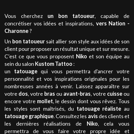
Vous cherchez
un bon tatoueur
, capable de
concrétiser vos idées et inspirations,
vers Nation -
Charonne
?
Un
bon tatoueur
sait allier son style aux idées de son
client pour proposer un résultat unique et sur mesure.
C’est ce que vous proposent
Niko
et son équipe au
sein du salon
Kustom Tattoo
:
un
tatouage
qui vous permettra d'ancrer votre
personnalité et vos inspirations originales pour les
nombreuses années à venir. Laissez apparaître sur
votre
dos
, votre
bras
ou
avant-bras
, votre
cuisse
ou
encore votre
mollet
, le dessin dont vous rêvez. Tous
les styles sont maîtrisés, du
tatouage
réaliste
au
tatouage
graphique
.
Consultez les
avis
des clients et
les dernières réalisations de
Niko
, cela vous
permettra de vous faire votre propre idée et