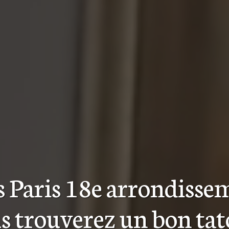
s Paris 18e arrondisse
s trouverez
un bon ta