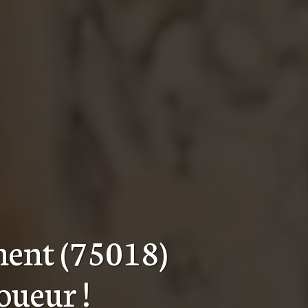
ment (75018)
toueur
!