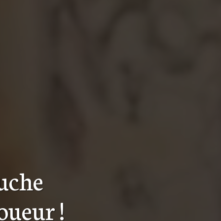
auche
toueur
!