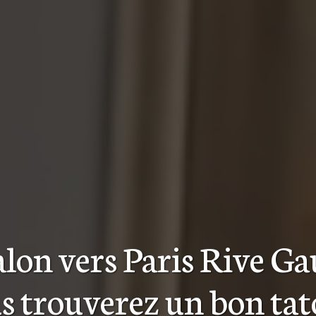
alon
vers Paris Rive G
s trouverez
un bon ta