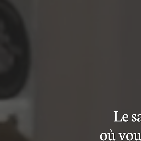
Le s
où vou