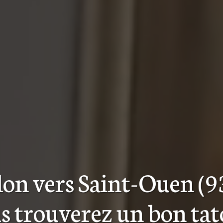
alon
vers Saint-Ouen (9
s trouverez
un bon ta