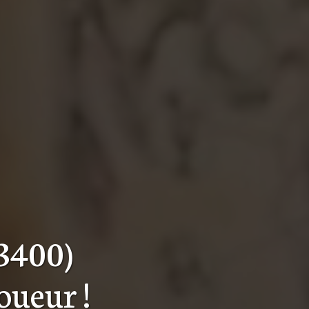
3400)
toueur
!