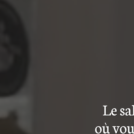
Le s
où vou