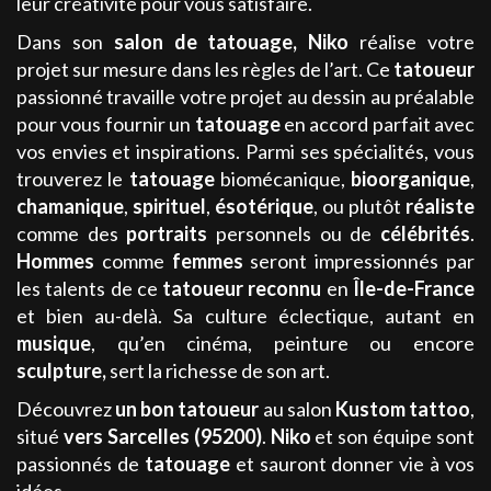
leur créativité pour vous satisfaire.
Dans son
salon de tatouage
,
Niko
réalise votre
projet sur mesure dans les règles de l’art. Ce
tatoueur
passionné travaille votre projet au dessin au préalable
pour vous fournir un
tatouage
en accord parfait avec
vos envies et inspirations. Parmi ses spécialités, vous
trouverez le
tatouage
biomécanique,
bioorganique
,
chamanique
,
spirituel
,
ésotérique
, ou plutôt
réaliste
comme des
portraits
personnels ou de
célébrités
.
Hommes
comme
femmes
seront impressionnés par
les talents de ce
tatoueur
reconnu
en
Île-de-France
et bien au-delà. Sa culture éclectique, autant en
musique
, qu’en cinéma, peinture ou encore
sculpture,
sert la richesse de son art.
Découvrez
un bon tatoueur
au salon
Kustom tattoo
,
situé
vers Sarcelles (95200)
.
Niko
et son équipe sont
passionnés de
tatouage
et sauront donner vie à vos
idées.