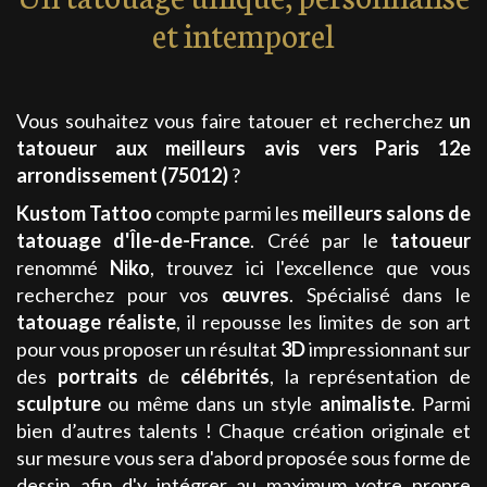
et intemporel
Vous souhaitez vous faire tatouer et recherchez
un
tatoueur aux meilleurs avis
vers Paris 12e
arrondissement (75012)
?
Kustom Tattoo
compte parmi les
meilleurs
salons de
tatouage
d'Île-de-France
. Créé par le
tatoueur
renommé
Niko
, trouvez ici l'excellence que vous
recherchez pour vos
œuvres
. Spécialisé dans le
tatouage
réaliste
, il repousse les limites de son art
pour vous proposer un résultat
3D
impressionnant sur
des
portraits
de
célébrités
, la représentation de
sculpture
ou même dans un style
animaliste
. Parmi
bien d’autres talents ! Chaque création originale et
sur mesure vous sera d'abord proposée sous forme de
dessin afin d'y intégrer au maximum votre propre