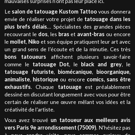
mauvaises surprises n'ont pas leur place ici.
Le
salon de tatouage
Kustom Tattoo
vous donnera
envie de réaliser votre projet de
tatouage
dans les
plus brefs délais
… Spécialistes des grandes pièces
recouvrant le
dos
, les
bras
et
avant-bras
ou encore
le
mollet
,
Niko
et son équipe pratiquent leur art avec
un grand sens de l’écoute et de la minutie. Ces très
bons tatoueurs
affichent plusieurs savoir-faire
comme le
tatouage
Dot
, le
black and grey
, le
tatouage
futuriste
,
biomécanique
,
bioorganique,
animaliste
,
historique
ou encore
comics
, sans être
exhaustifs
. Chaque
tatouage
est préalablement
dessiné en discutant longuement avec vous pour être
certain de réaliser une œuvre mêlant vos idées et la
créativité de l’artiste.
Vous avez trouvé
un tatoueur aux meilleurs avis
vers Paris 9e arrondissement (75009)
. N'hésitez pas
à nous rendre visite, nous sommes curieux de