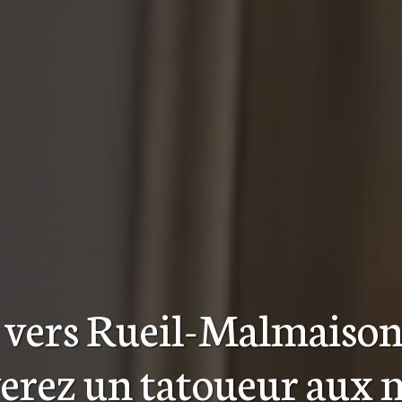
n
vers Rueil-Malmaison
verez
un tatoueur aux m