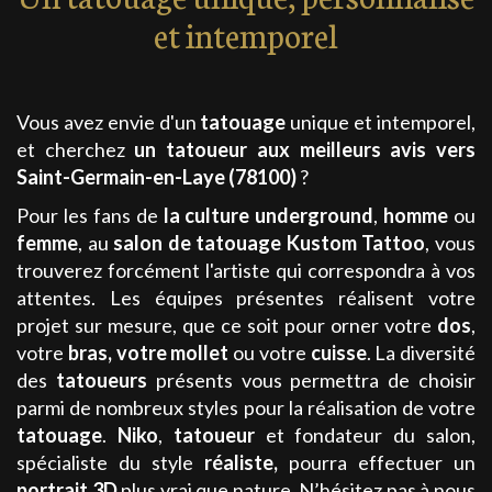
et intemporel
Vous avez envie d'un
tatouage
unique et intemporel,
et cherchez
un tatoueur aux meilleurs avis
vers
Saint-Germain-en-Laye (78100)
?
Pour les fans de
la culture
underground
,
homme
ou
femme
, au
salon de tatouage
Kustom Tattoo
,
vous
trouverez forcément l'artiste qui correspondra à vos
attentes. Les équipes présentes réalisent votre
projet sur mesure, que ce soit pour orner votre
dos
,
votre
bras,
votre
mollet
ou votre
cuisse
. La diversité
des
tatoueurs
présents vous permettra de choisir
parmi de nombreux styles pour la réalisation de votre
tatouage
.
Niko
,
tatoueur
et fondateur du salon,
spécialiste du style
réaliste
,
pourra effectuer un
portrait
3D
plus vrai que nature. N’hésitez pas à nous