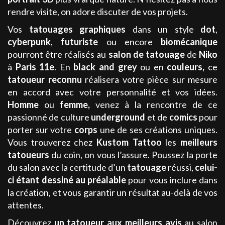
rendre visite, on adore discuter de vos projets.
Vos
tatouages
graphiques
dans un style
dot
,
cyberpunk
,
futuriste
ou encore
biomécanique
pourront être réalisés au
salon de tatouage
de
Niko
à
Paris 11e
. En
black and grey
ou en
couleurs,
ce
tatoueur
reconnu
réalisera votre pièce sur mesure
en accord avec votre personnalité et vos idées.
Homme
ou
femme,
venez à la rencontre de ce
passionné de culture
underground
et de
comics
pour
porter sur votre
corps
une de ses créations uniques.
Vous trouverez chez
Kustom Tattoo
les
meilleurs
tatoueurs
du coin, on vous l’assure. Poussez la porte
du salon avec la certitude d’un
tatouage
réussi,
celui-
ci étant dessiné au préalable
pour vous inclure dans
la création, et vous garantir un résultat au-delà de vos
attentes.
Découvrez
un tatoueur aux meilleurs avis
au salon