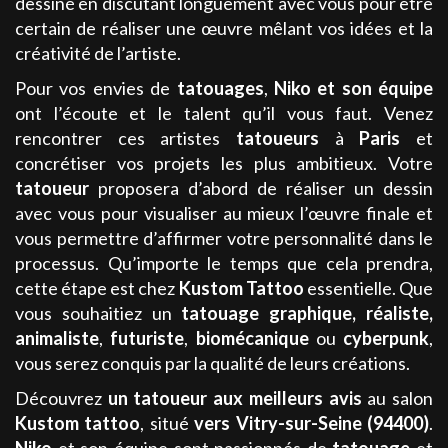
dessiné en discutant longuement avec vous pour être
certain de réaliser une œuvre mêlant vos idées et la
créativité de l’artiste.
Pour vos envies de
tatouages
,
Niko
et son équipe
ont l’écoute et le talent qu’il vous faut. Venez
rencontrer ces artistes
tatoueurs
à
Paris
et
concrétiser vos projets les plus ambitieux. Votre
tatoueur
proposera d’abord de réaliser un dessin
avec vous pour visualiser au mieux l’œuvre finale et
vous permettre d’affirmer votre personnalité dans le
processus. Qu’importe le temps que cela prendra,
cette étape est chez
Kustom Tattoo
essentielle. Que
vous souhaitiez un
tatouage
graphique
, réaliste,
animaliste
,
futuriste
,
biomécanique
ou
cyberpunk
,
vous serez conquis par la qualité de leurs créations.
Découvrez
un tatoueur aux meilleurs avis
au salon
Kustom tattoo
, situé
vers Vitry-sur-Seine (94400)
.
Niko
et son équipe sont passionnés de
tatouage
et