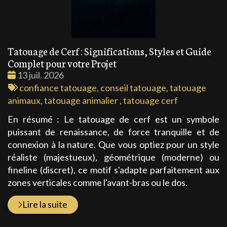
Tatouage de Cerf : Significations, Styles et Guide
Complet pour votre Projet
Date
13 juil. 2026
:
Tags
confiance tatouage
,
conseil tatouage
,
tatouage
:
animaux
,
tatouage animalier
,
tatouage cerf
En résumé : Le tatouage de cerf est un symbole
puissant de renaissance, de force tranquille et de
connexion à la nature. Que vous optiez pour un style
réaliste (majestueux), géométrique (moderne) ou
fineline (discret), ce motif s'adapte parfaitement aux
zones verticales comme l'avant-bras ou le dos.
Lire la suite