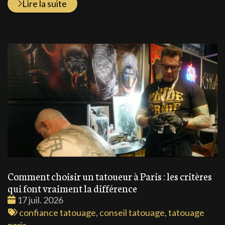
Lire la suite
Comment choisir un tatoueur à Paris : les critères
qui font vraiment la différence
Date
17 juil. 2026
:
Tags
confiance tatouage
,
conseil tatouage
,
tatouage
:
paris