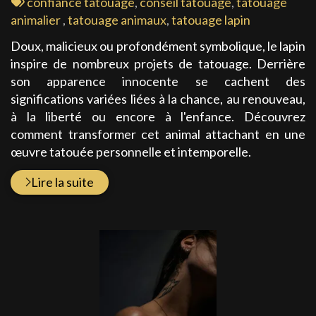
:
Tags
confiance tatouage
,
conseil tatouage
,
tatouage
:
animalier
,
tatouage animaux
,
tatouage lapin
Doux, malicieux ou profondément symbolique, le lapin
inspire de nombreux projets de tatouage. Derrière
son apparence innocente se cachent des
significations variées liées à la chance, au renouveau,
à la liberté ou encore à l'enfance. Découvrez
comment transformer cet animal attachant en une
œuvre tatouée personnelle et intemporelle.
Lire la suite