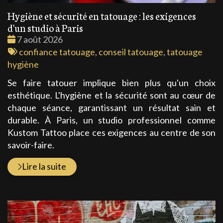
Hygiène et sécurité en tatouage : les exigences
d'un studio à Paris
Date
7 août 2026
:
Tags
confiance tatouage
,
conseil tatouage
,
tatouage
:
hygiène
Se faire tatouer implique bien plus qu'un choix
esthétique. L'hygiène et la sécurité sont au cœur de
chaque séance, garantissant un résultat sain et
durable. À Paris, un studio professionnel comme
Kustom Tattoo place ces exigences au centre de son
savoir-faire.
Lire la suite