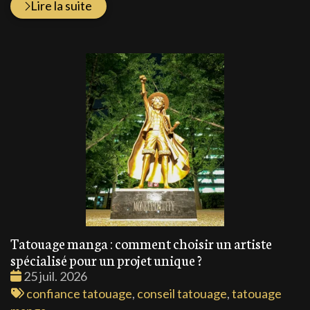
Lire la suite
Tatouage manga : comment choisir un artiste
spécialisé pour un projet unique ?
Date
25 juil. 2026
:
Tags
confiance tatouage
,
conseil tatouage
,
tatouage