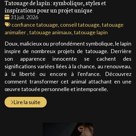
Tatouage de lapin : symbolique, styles et
inspirations pour un projet unique
Date
31 juil. 2026
:
Tags
confiance tatouage
,
conseil tatouage
,
tatouage
:
animalier
,
tatouage animaux
,
tatouage lapin
Doux, malicieux ou profondément symbolique, le lapin
inspire de nombreux projets de tatouage. Derrière
son apparence innocente se cachent des
significations variées liées à la chance, au renouveau,
à la liberté ou encore à l'enfance. Découvrez
comment transformer cet animal attachant en une
œuvre tatouée personnelle et intemporelle.
Lire la suite