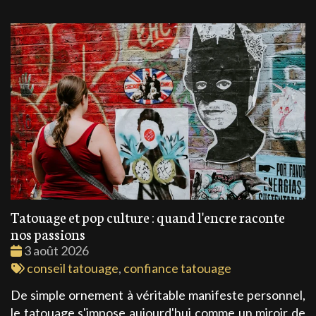
Tatouage et pop culture : quand l'encre raconte
nos passions
Date
3 août 2026
:
Tags
conseil tatouage
,
confiance tatouage
:
De simple ornement à véritable manifeste personnel,
le tatouage s'impose aujourd'hui comme un miroir de