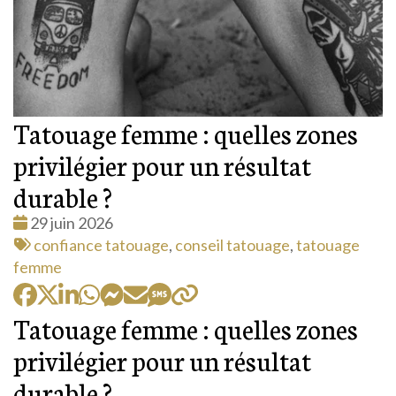
Tatouage femme : quelles zones
privilégier pour un résultat
durable ?
Date
29 juin 2026
:
Tags
confiance tatouage
,
conseil tatouage
,
tatouage
:
femme
Tatouage femme : quelles zones
privilégier pour un résultat
durable ?