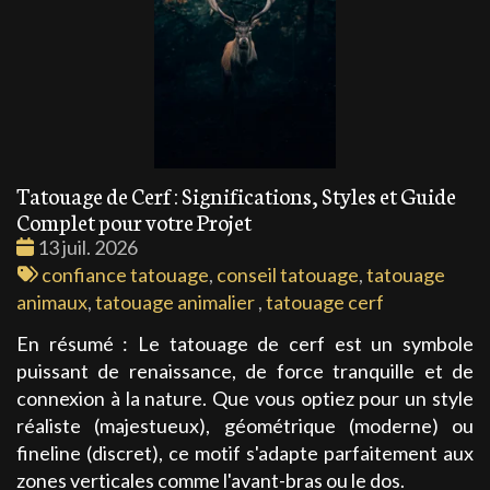
Tatouage de Cerf : Significations, Styles et Guide
Complet pour votre Projet
Date
13 juil. 2026
:
Tags
confiance tatouage
,
conseil tatouage
,
tatouage
:
animaux
,
tatouage animalier
,
tatouage cerf
En résumé : Le tatouage de cerf est un symbole
puissant de renaissance, de force tranquille et de
connexion à la nature. Que vous optiez pour un style
réaliste (majestueux), géométrique (moderne) ou
fineline (discret), ce motif s'adapte parfaitement aux
zones verticales comme l'avant-bras ou le dos.